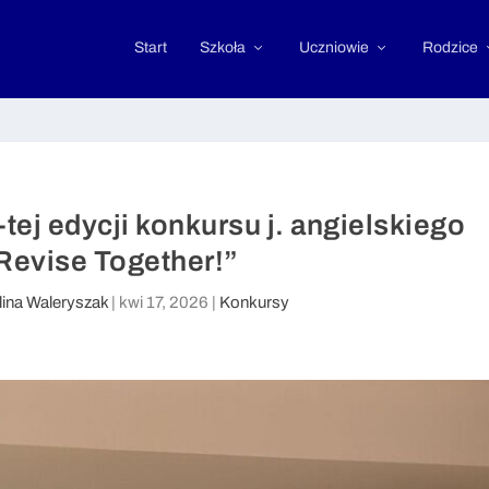
Start
Szkoła
Uczniowie
Rodzice
tej edycji konkursu j. angielskiego
 Revise Together!”
lina Waleryszak
|
kwi 17, 2026
|
Konkursy