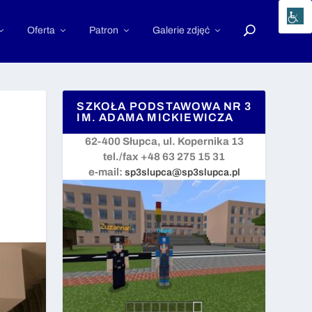
Oferta
Patron
Galerie zdjęć
SZKOŁA PODSTAWOWA NR 3
IM. ADAMA MICKIEWICZA
62-400 Słupca, ul. Kopernika 13
tel./fax +48 63 275 15 31
e-mail:
sp3slupca@sp3slupca.pl