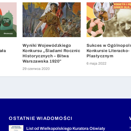
Wyniki Wojewódzkiego
Sukces w Ogólnopol
ała
Konkursu „Śladami Rocznic
Konkursie Literacko-
Historycznych – Bitwa
Plastycznym
Warszawska 1920”
6 maja 2022
29 czerwca 2020
OSTATNIE WIADOMOŚCI
List od Wielkopolskiego Kuratora Oświaty