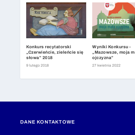
Konkurs recytatorski
Wyniki Konkursu -
„Czerwieńcie, zieleńcie się
„Mazowsze, moja m
słowa” 2018
ojczyzna”
9 lutego 2018
27 kwietnia 2022
DANE KONTAKTOWE