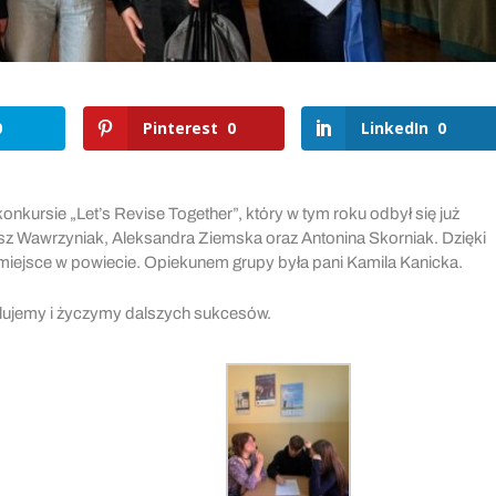
0
Pinterest
0
LinkedIn
0
onkursie „Let’s Revise Together”, który w tym roku odbył się już
iasz Wawrzyniak, Aleksandra Ziemska oraz Antonina Skorniak. Dzięki
 miejsce w powiecie. Opiekunem grupy była pani Kamila Kanicka.
ulujemy i życzymy dalszych sukcesów.