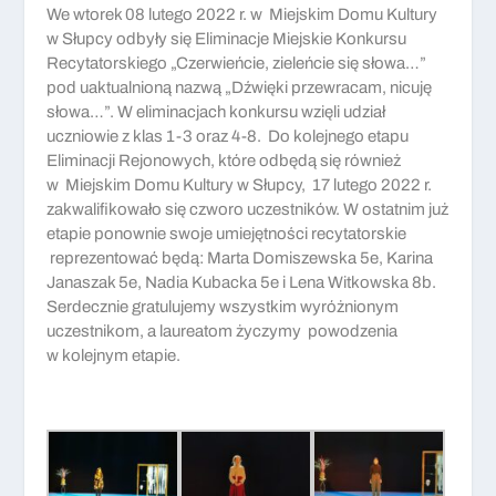
We wtorek 08 lutego 2022 r. w Miejskim Domu Kultury
w Słupcy odbyły się Eliminacje Miejskie Konkursu
Recytatorskiego „Czerwieńcie, zieleńcie się słowa…”
pod uaktualnioną nazwą „Dźwięki przewracam, nicuję
słowa…”. W eliminacjach konkursu wzięli udział
uczniowie z klas 1-3 oraz 4-8. Do kolejnego etapu
Eliminacji Rejonowych, które odbędą się również
w Miejskim Domu Kultury w Słupcy, 17 lutego 2022 r.
zakwalifikowało się czworo uczestników. W ostatnim już
etapie ponownie swoje umiejętności recytatorskie
reprezentować będą: Marta Domiszewska 5e, Karina
Janaszak 5e, Nadia Kubacka 5e i Lena Witkowska 8b.
Serdecznie gratulujemy wszystkim wyróżnionym
uczestnikom, a laureatom życzymy powodzenia
w kolejnym etapie.