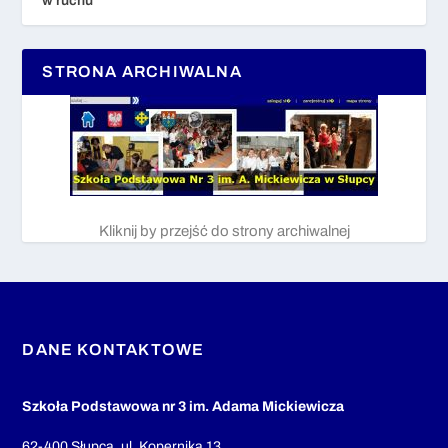
w ruchu
STRONA ARCHIWALNA
Kliknij by przejść do strony archiwalnej
DANE KONTAKTOWE
Szkoła Podstawowa nr 3 im. Adama Mickiewicza
62-400 Słupca, ul. Kopernika 13