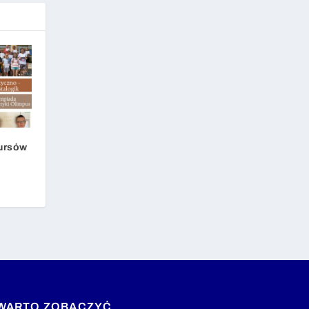
ursów
WARTO ZOBACZYĆ