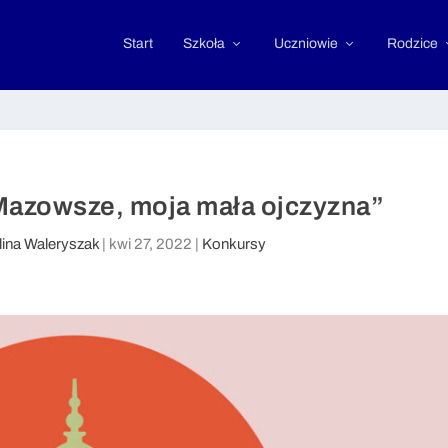
Start
Szkoła
Uczniowie
Rodzice
Mazowsze, moja mała ojczyzna”
lina Waleryszak
|
kwi 27, 2022
|
Konkursy