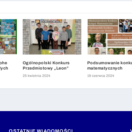
rohe
Ogólnopolski Konkurs
Podsumowanie konk
łych
Przedmiotowy „Leon”
matematycznych
25 kwietnia 2024
19 czerwca 2024
OSTATNIE WIADOMOŚCI