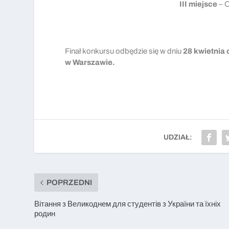
III miejsce
­– 
Finał konkursu odbędzie się w dniu
28 kwietnia 
w Warszawie.
UDZIAŁ:
POPRZEDNI
Вітання з Великоднем для студентів з України та їхніх
родин