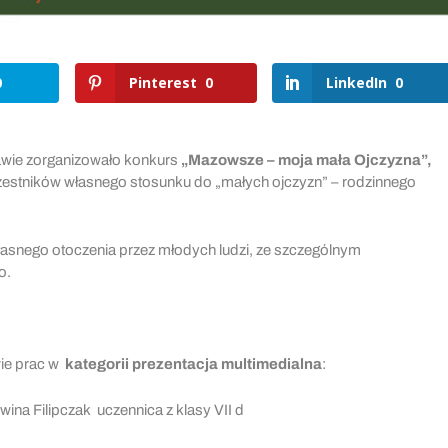
0
Pinterest
0
LinkedIn
0
awie zorganizowało konkurs
„Mazowsze – moja mała Ojczyzna”,
zestników własnego stosunku do „małych ojczyzn” – rodzinnego
 własnego otoczenia przez młodych ludzi, ze szczególnym
o.
ie prac w
kategorii prezentacja multimedialna
:
ina Filipczak uczennica z klasy VII d