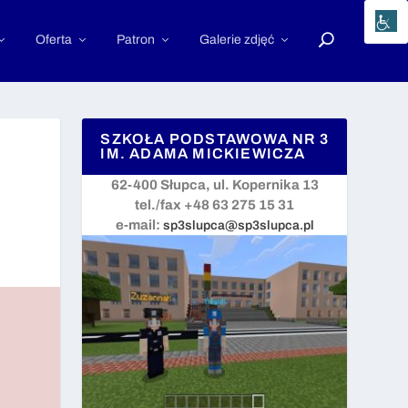
Oferta
Patron
Galerie zdjęć
SZKOŁA PODSTAWOWA NR 3
IM. ADAMA MICKIEWICZA
62-400 Słupca, ul. Kopernika 13
tel./fax +48 63 275 15 31
e-mail:
sp3slupca@sp3slupca.pl