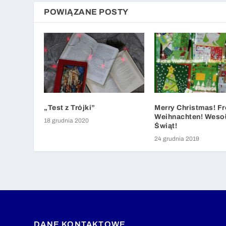
POWIĄZANE POSTY
„Test z Trójki”
Merry Christmas! F
Weihnachten! Weso
18 grudnia 2020
Świąt!
24 grudnia 2019
DANE KONTAKTOWE