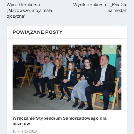
Wyniki Konkursu -
Wyniki konkursu – „Książka
„Mazowsze, moja mała
na medal”
ojczyzna”
POWIĄZANE POSTY
Wręczanie Stypendium Samorządowego dla
uczniów
10 lutego 2018