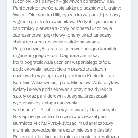
i uczniów klas ósmych – głównych bohaterów balu.
Pani dyrektor zwróciła się także do uczniów z Ukrainy:
Walerii, Oleksandra i Illii, życząc im wspaniałej zabawy
w gronie polskich rówieśników. Po tych życzeniach
zabrzmiały pierwsze akordy poloneza i uczniowie
zaprezentowali pięknie wykonany układ taneczny
zbierając na zakończenie zasłużone owacje.
Po polonezie głos zabrała przewodnicząca komitetu
organizacyjnego – pani Dagmara Ziemska,
która pogratulowała uczniom wspaniałego tańca,
podziękowała nauczycielom przygotowującym
uczniów do występu czyli pani Annie Kubickiej, pani
Karolinie Wilczewskiej i panu Michałowi Walerczykowi.
Kwiaty i słowa podziękowania otrzymała dyrekcja
szkoły oraz pani kierownik Justyna Grzeszczak,
wychowawcy z etapu nauczania
w klasach 1 – 3 i obecni wychowawcy klas ósmych.
Następnie życzenia dla uczniów przekazał pan
Burmistrz Michał Pyrzyk życząc im udanej zabawy
a w maju powodzenia na egzaminie ósmoklasisty.
Po części oficjalnej miała miejsce sesja fotograficzna