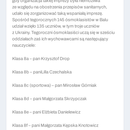
gdy organizacja takiej imprezy była niemożliwa
ze względu na obostrzenia przepisów sanitarnych,
udało się zorganizować taką wspaniałą imprezę.
Spośród tegorocznych 145 ósmoklasistów w Balu
udział wzięło 135 uczniów, w tym troje uczniów
z Ukrainy. Tegoroczni ósmoklasiści uczą się w sześciu
oddziałach zaś ich wychowawcami są następujący
nauczyciele:
Klasa 8a – pan Krzysztof Drop
Klasa 8b – paniLilla Czechalska
Klasa 8c (sportowa) – pan Mirosław Górniak
Klasa 8d – pani Małgorzata Skrzypczak
Klasa 8e – pani Elżbieta Danielewicz
Klasa 8f – pani Małgorzata Kępska Knotowicz