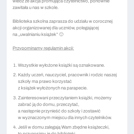
wiedz że akcja promująca czytelnictwo, ponownie
zawitała u nas w szkole.
Biblioteka szkolna zaprasza do udziału w corocznej
akcji organizowanej dla uczniów, polegającej
na „uwalnianiu książek” 🙂
Przypominamy regulamin akcji:
Wszystkie wyłożone książki są oznakowane.
Każdy uczeń, nauczyciel, pracownik i rodzic naszej
szkoły ma prawo korzystać
z książek wyłożonych na parapecie.
Zainteresowani przeczytaniem książki, możemy
zabrać ją do domu, przeczytać,
a następnie przynieść do szkoły i zostawić
w wyznaczonym miejscu dla innych czytelników.
Jeśli w domu zalegają Wam zbędne książeczki,
to przynosimy je do biblioteki,