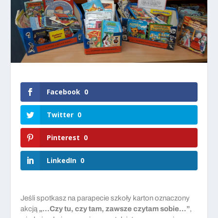
Facebook
0
Twitter
0
Pinterest
0
LinkedIn
0
Jeśli spotkasz na parapecie szkoły karton oznaczony
akcją
„…Czy tu, czy tam, zawsze czytam sobie…”
,