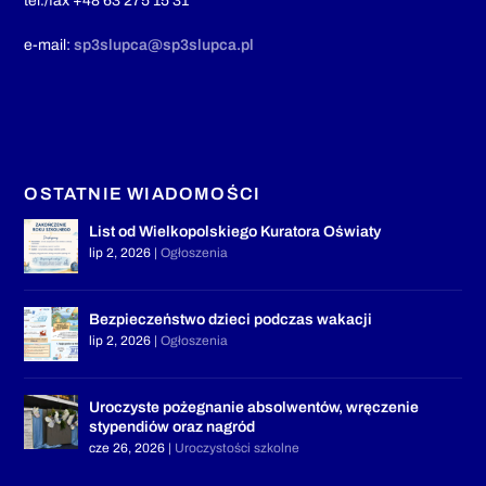
tel./fax +48 63 275 15 31
e-mail:
sp3slupca@sp3slupca.pl
OSTATNIE WIADOMOŚCI
List od Wielkopolskiego Kuratora Oświaty
lip 2, 2026
|
Ogłoszenia
Bezpieczeństwo dzieci podczas wakacji
lip 2, 2026
|
Ogłoszenia
Uroczyste pożegnanie absolwentów, wręczenie
stypendiów oraz nagród
cze 26, 2026
|
Uroczystości szkolne