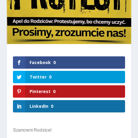
Facebook
0
Twitter
0
Pinterest
0
LinkedIn
0
Szanowni Rodzice!