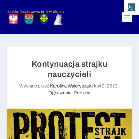
Kontynuacja strajku
nauczycieli
Wysłane przez
Karolina Waleryszak
|
kwi 9, 2019
|
Ogłoszenia
,
Rodzice