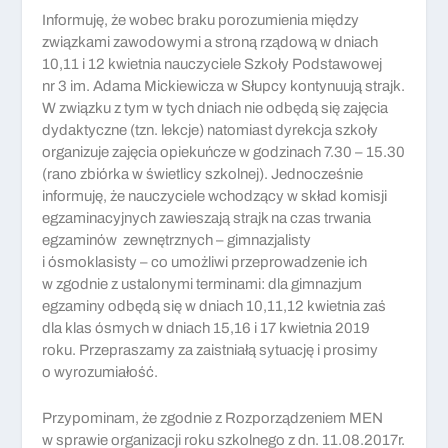
Informuję, że
wobec braku porozumienia między
związkami zawodowymi a stroną rządową
w dniach
10,11 i 12 kwietnia
nauczyciele Szkoły Podstawowej
nr 3 im. Adama Mickiewicza
w Słupcy kontynuują strajk
.
W związku z tym w tych dniach nie odbędą się zajęcia
dydaktyczne (tzn. lekcje)
natomiast dyrekcja szkoły
organizuje
zajęcia opiek
uńcze
w godzinach 7.30 – 15.30
(rano zbiórka w świetlicy szkolnej).
Jednocześnie
informuję, że
nauczyciele wchodzący w skład komisji
egzaminacyjnych zawieszają strajk na czas trwania
egzaminów zewnętrznych
– gimnazjalisty
i ósmoklasisty –
co umożliwi
przeprowadzenie ich
w zgodnie z ustalonymi terminami: dla gimnazjum
egzaminy odbędą się
w dniach 10,11,12 kwietnia zaś
dla klas ósmych
w dniach 15,16 i 17 kwietnia
2019
roku
.
Przepraszamy za zaistniałą sytuację i prosimy
o wyrozumiałość.
Przypominam, że z
godnie z R
ozporządzeniem MEN
w sprawie organizacji roku szkolnego z dn. 11.08.2017r.