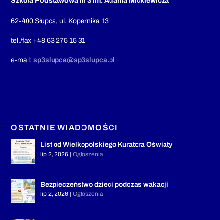
Szkoła Podstawowa nr 3 im. Adama Mickiewicza
62-400 Słupca, ul. Kopernika 13
tel./fax +48 63 275 15 31
e-mail:
sp3slupca@sp3slupca.pl
OSTATNIE WIADOMOŚCI
List od Wielkopolskiego Kuratora Oświaty
lip 2, 2026
|
Ogłoszenia
Bezpieczeństwo dzieci podczas wakacji
lip 2, 2026
|
Ogłoszenia