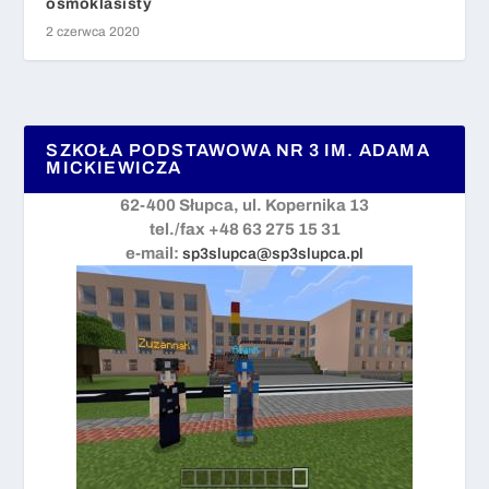
ósmoklasisty
2 czerwca 2020
SZKOŁA PODSTAWOWA NR 3 IM. ADAMA
MICKIEWICZA
62-400 Słupca, ul. Kopernika 13
tel./fax +48 63 275 15 31
e-mail:
sp3slupca@sp3slupca.pl