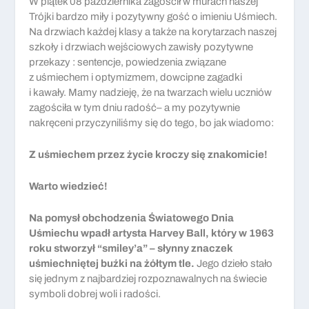
W piątek 08 października zagościł w murach naszej
Trójki bardzo miły i pozytywny gość o imieniu Uśmiech.
Na drzwiach każdej klasy a także na korytarzach naszej
szkoły i drzwiach wejściowych zawisły pozytywne
przekazy : sentencje, powiedzenia związane
z uśmiechem i optymizmem, dowcipne zagadki
i kawały. Mamy nadzieję, że na twarzach wielu uczniów
zagościła w tym dniu radość– a my pozytywnie
nakręceni przyczyniliśmy się do tego, bo jak wiadomo:
Z uśmiechem przez życie kroczy się znakomicie!
Warto wiedzieć!
Na pomysł obchodzenia Światowego Dnia
Uśmiechu wpadł artysta Harvey Ball, który w 1963
roku stworzył “smiley’a” – słynny znaczek
uśmiechniętej buźki na żółtym tle.
Jego dzieło stało
się jednym z najbardziej rozpoznawalnych na świecie
symboli dobrej woli i radości.