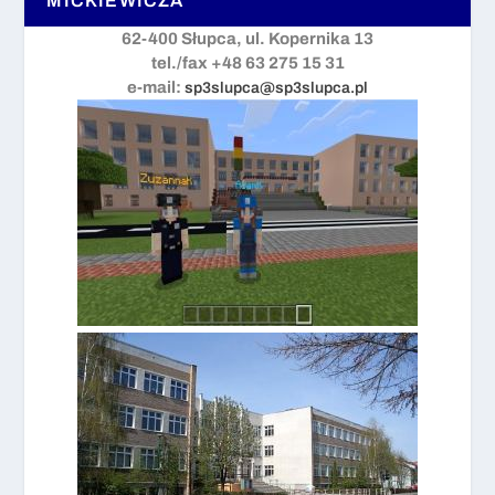
MICKIEWICZA
62-400 Słupca, ul. Kopernika 13
tel./fax +48 63 275 15 31
e-mail:
sp3slupca@sp3slupca.pl