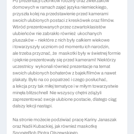
Po prezentacji członków rodziny oraz zwierzaków
domowych w ramach zajęć języka niemieckiego,
przyszła kolej na przedstawienie przed kamerami
swoich ulubionych postaci z kreskówek oraz filmów.
Wśród prezentowanych przez czwartoklasistów
ulubieńców nie zabrakło również ukochanych
pluszaków – niektóre z nich były całkiem wiekowe
i towarzyszyły uczniom od momentu ich narodzin,
ale trzeba przyznać, że maskotki były w świetnej formie
i pięknie prezentowały się przed kamerami! Niektórzy
uczestnicy wykonali również prezentacje na temat
swoich ulubionych bohaterów z bajek/filmów a nawet
plakaty. Było na co popatrzeć i czego posłuchać,
a lekcja przy tak miłej tematyce i w miłym towarzystwie
minęła blitzschnell Nie wszyscy chętni zdążyli
zaprezentować swoje ulubione postacie, dlatego ciąg
dalszy lekcji nastąpi.
Na stronie możecie podziwiać pracę Kariny Janaszak
oraz Nadii Kubackiej, jak również maskotkę
SpongeBob Piotra Olszewskiego.