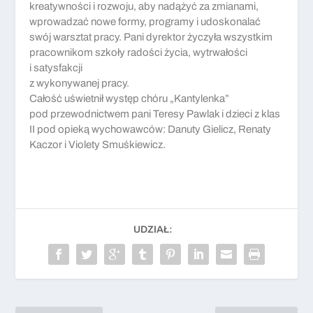
kreatywności i rozwoju, aby nadążyć za zmianami,
wprowadzać nowe formy, programy i udoskonalać
swój warsztat pracy. Pani dyrektor życzyła wszystkim
pracownikom szkoły radości życia, wytrwałości
i satysfakcji
z wykonywanej pracy.
Całość uświetnił występ chóru „Kantylenka”
pod przewodnictwem pani Teresy Pawlak i dzieci z klas
II pod opieką wychowawców: Danuty Gielicz, Renaty
Kaczor i Violety Smuśkiewicz.
UDZIAŁ: