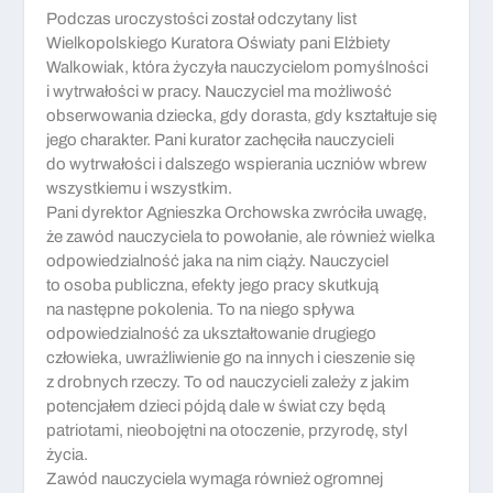
Podczas uroczystości został odczytany list
Wielkopolskiego Kuratora Oświaty pani Elżbiety
Walkowiak, która życzyła nauczycielom pomyślności
i wytrwałości w pracy. Nauczyciel ma możliwość
obserwowania dziecka, gdy dorasta, gdy kształtuje się
jego charakter. Pani kurator zachęciła nauczycieli
do wytrwałości i dalszego wspierania uczniów wbrew
wszystkiemu i wszystkim.
Pani dyrektor Agnieszka Orchowska zwróciła uwagę,
że zawód nauczyciela to powołanie, ale również wielka
odpowiedzialność jaka na nim ciąży. Nauczyciel
to osoba publiczna, efekty jego pracy skutkują
na następne pokolenia. To na niego spływa
odpowiedzialność za ukształtowanie drugiego
człowieka, uwrażliwienie go na innych i cieszenie się
z drobnych rzeczy. To od nauczycieli zależy z jakim
potencjałem dzieci pójdą dale w świat czy będą
patriotami, nieobojętni na otoczenie, przyrodę, styl
życia.
Zawód nauczyciela wymaga również ogromnej