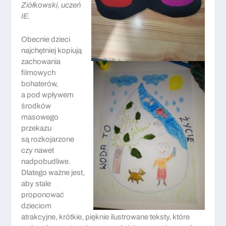
Ziółkowski, uczeń
IE.
Obecnie dzieci
najchętniej kopiują
zachowania
filmowych
bohaterów,
a pod wpływem
środków
masowego
przekazu
są rozkojarzone
czy nawet
nadpobudliwe.
Dlatego ważne jest,
aby stale
proponować
dzieciom
atrakcyjne, krótkie, pięknie ilustrowane teksty, które