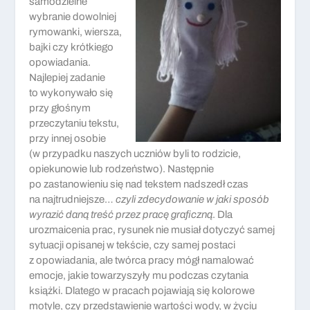
samodzielne
wybranie dowolniej
rymowanki, wiersza,
bajki czy krótkiego
opowiadania.
Najlepiej zadanie
to wykonywało się
przy głośnym
przeczytaniu tekstu,
przy innej osobie
(w przypadku naszych uczniów byli to rodzicie,
opiekunowie lub rodzeństwo). Następnie
po zastanowieniu się nad tekstem nadszedł czas
na najtrudniejsze…
czyli zdecydowanie w jaki sposób
wyrazić daną treść przez pracę graficzną
. Dla
urozmaicenia prac, rysunek nie musiał dotyczyć samej
sytuacji opisanej w tekście, czy samej postaci
z opowiadania, ale twórca pracy mógł namalować
emocje, jakie towarzyszyły mu podczas czytania
książki. Dlatego w pracach pojawiają się kolorowe
motyle, czy przedstawienie wartości wody, w życiu