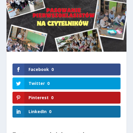
Facebook
0
Twitter
0
Pinterest
0
LinkedIn
0